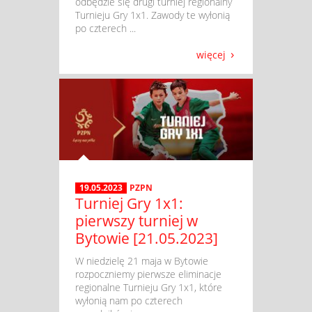
odbędzie się drugi turniej regionalny
Turnieju Gry 1x1. Zawody te wyłonią
po czterech ...
więcej
19.05.2023
PZPN
Turniej Gry 1x1:
pierwszy turniej w
Bytowie [21.05.2023]
​ W niedzielę 21 maja w Bytowie
rozpoczniemy pierwsze eliminacje
regionalne Turnieju Gry 1x1, które
wyłonią nam po czterech