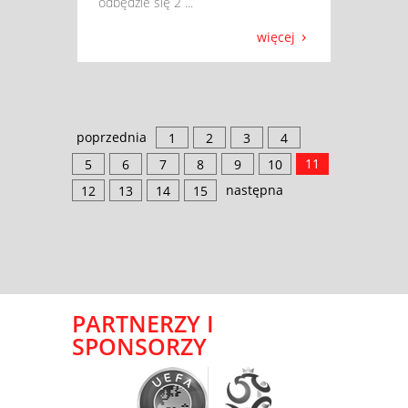
odbędzie się 2 ...
więcej
poprzednia
1
2
3
4
11
5
6
7
8
9
10
następna
12
13
14
15
PARTNERZY I
SPONSORZY