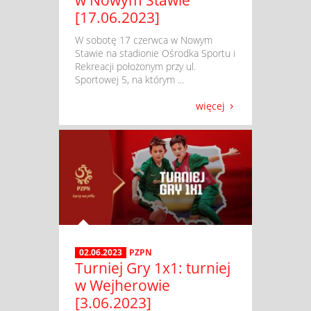
w Nowym Stawie
[17.06.2023]
​ W sobotę 17 czerwca w Nowym
Stawie na stadionie Ośrodka Sportu i
Rekreacji położonym przy ul.
Sportowej 5, na którym ...
więcej
02.06.2023
PZPN
Turniej Gry 1x1: turniej
w Wejherowie
[3.06.2023]