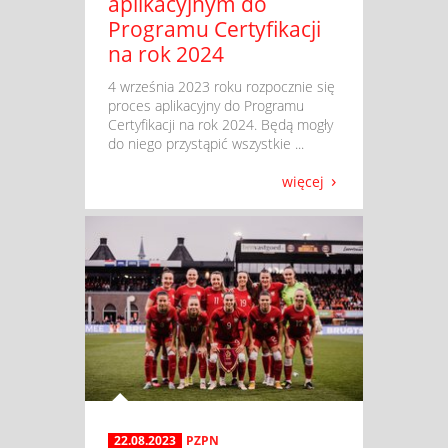
aplikacyjnym do
Programu Certyfikacji
na rok 2024
​ 4 września 2023 roku rozpocznie się
proces aplikacyjny do Programu
Certyfikacji na rok 2024. Będą mogły
do niego przystąpić wszystkie ...
więcej
22.08.2023
PZPN