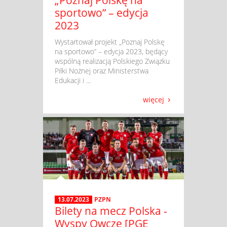
„Poznaj Polskę na
sportowo” – edycja
2023
​ Wystartował projekt „Poznaj Polskę
na sportowo” – edycja 2023, będący
wspólną realizacją Polskiego Związku
Piłki Nożnej oraz Ministerstwa
Edukacji i ...
więcej
13.07.2023
PZPN
Bilety na mecz Polska -
Wyspy Owcze [PGE