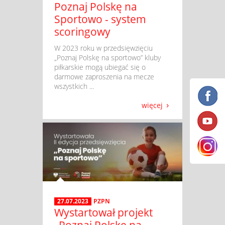
Poznaj Polskę na
Sportowo - system
scoringowy
​ W 2023 roku w przedsięwzięciu
„Poznaj Polskę na sportowo” kluby
piłkarskie mogą ubiegać się o
darmowe zaproszenia na mecze
wszystkich ...
więcej
27.07.2023
PZPN
Wystartował projekt