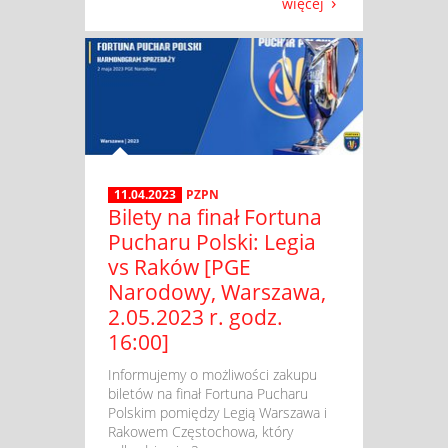
więcej
11.04.2023
PZPN
Bilety na finał Fortuna
Pucharu Polski: Legia
vs Raków [PGE
Narodowy, Warszawa,
2.05.2023 r. godz.
16:00]
​ Informujemy o możliwości zakupu
biletów na finał Fortuna Pucharu
Polskim pomiędzy Legią Warszawa i
Rakowem Częstochowa, który