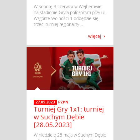
​ W sobotę 3 czerwca w Wejherowie
na stadionie Gryfa położonym przy ul.
Wzgórze Wolności 1 odbędzie się
trzeci turniej regionalny ...
więcej
27.05.2023
PZPN
Turniej Gry 1x1: turniej
w Suchym Dębie
[28.05.2023]
​ W niedzielę 28 maja w Suchym Dębie