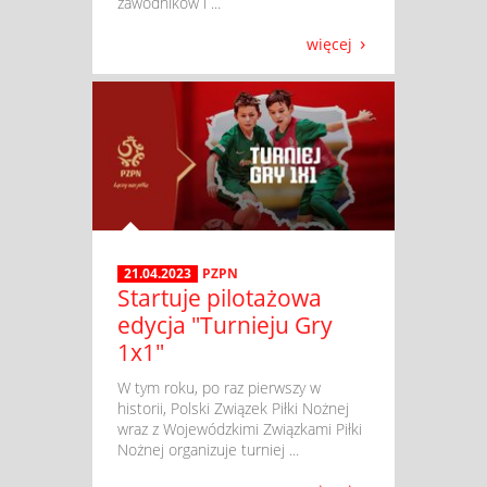
zawodników i ...
więcej
21.04.2023
PZPN
Startuje pilotażowa
edycja "Turnieju Gry
1x1"
​ W tym roku, po raz pierwszy w
historii, Polski Związek Piłki Nożnej
wraz z Wojewódzkimi Związkami Piłki
Nożnej organizuje turniej ...