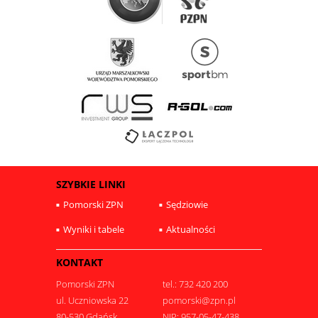
SZYBKIE LINKI
Pomorski ZPN
Sędziowie
Wyniki i tabele
Aktualności
KONTAKT
Pomorski ZPN
tel.: 732 420 200
ul. Uczniowska 22
pomorski@zpn.pl
80-530 Gdańsk
NIP: 957-05-47-438