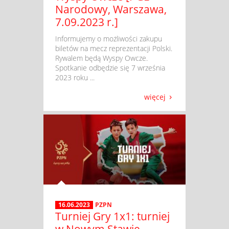
Narodowy, Warszawa,
7.09.2023 r.]
​ Informujemy o możliwości zakupu
biletów na mecz reprezentacji Polski.
Rywalem będą Wyspy Owcze.
Spotkanie odbędzie się 7 września
2023 roku ...
więcej
16.06.2023
PZPN
Turniej Gry 1x1: turniej