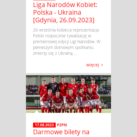
Liga Narodów Kobiet:
Polska - Ukraina
[Gdynia, 26.09.2023]
​ 26 września kobieca reprezentacja
Polski rozpocznie rywalizację w
premierowej edycji Ligi Narodów. W
pierwszym domowym spotkaniu
zmierzy się z Ukrainą ...
więcej
17.08.2023
PZPN
Darmowe bilety na