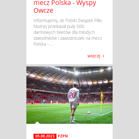
mecz Polska - Wyspy
Owcze
​ Informujemy, że Polski Związek Piłki
Nożnej przekazał pulę 500
darmowych biletów dla młodych
zawodników i zawodniczek na mecz
Polska – ...
więcej
05.08.2023
PZPN