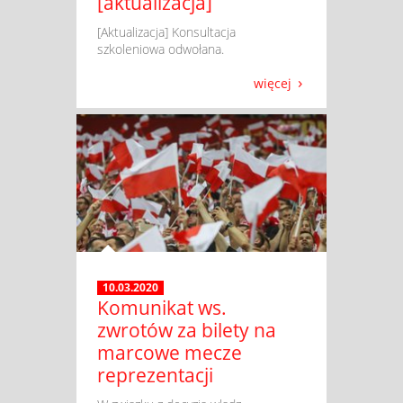
[aktualizacja]
​ [Aktualizacja] Konsultacja
szkoleniowa odwołana.
więcej
10.03.2020
Komunikat ws.
zwrotów za bilety na
marcowe mecze
reprezentacji