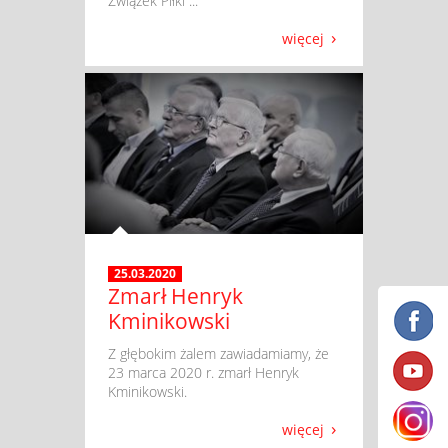
Związek Piłki ...
więcej
25.03.2020
Zmarł Henryk
Kminikowski
​ Z głębokim żalem zawiadamiamy, że
23 marca 2020 r. zmarł Henryk
Kminikowski.
więcej