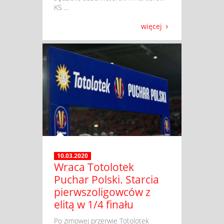
KS ...
więcej
10.03.2020
Wraca Totolotek
Puchar Polski. Starcia
pierwszoligowców z
elitą w 1/4 finału
​ Po zimowej przerwie Totolotek