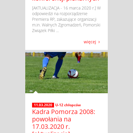
​ [AKTUALIZACJA - 16 marca 2020 r.] W
odpowiedzi na rozporządzenie
Premiera RP, zakazujące organizacji
m.in. Walnych Zgromadzeń, Pomorski
Związek Piłki ...
więcej
11.03.2020
U-12 chłopców
Kadra Pomorza 2008:
powołania na
17.03.2020 r.