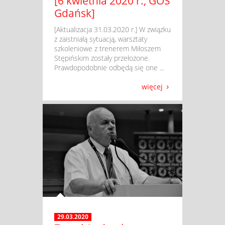
[6 kwietnia 2020 r., GOS
Gdańsk]
​ [Aktualizacja 31.03.2020 r.] W związku
z zaistniałą sytuacją, warsztaty
szkoleniowe z trenerem Miłoszem
Stępińskim zostały przełożone.
Prawdopodobnie odbędą się one ...
więcej
29.03.2020