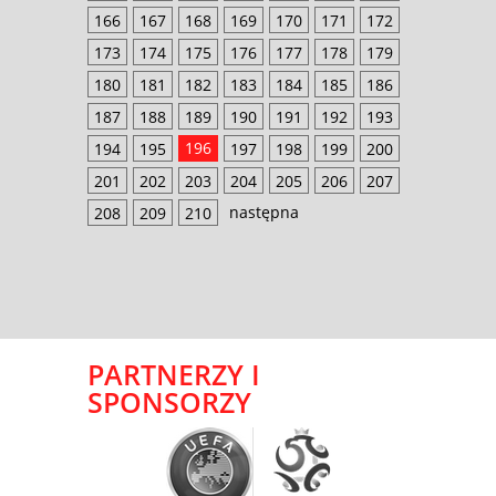
166
167
168
169
170
171
172
173
174
175
176
177
178
179
180
181
182
183
184
185
186
187
188
189
190
191
192
193
196
194
195
197
198
199
200
201
202
203
204
205
206
207
następna
208
209
210
PARTNERZY I
SPONSORZY