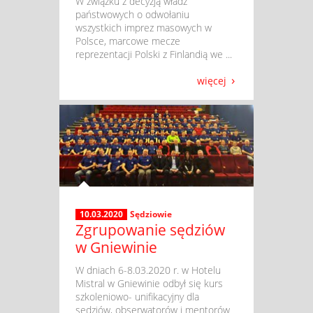
​ W związku z decyzją władz
państwowych o odwołaniu
wszystkich imprez masowych w
Polsce, marcowe mecze
reprezentacji Polski z Finlandią we ...
więcej
10.03.2020
Sędziowie
Zgrupowanie sędziów
w Gniewinie
​ W dniach 6-8.03.2020 r. w Hotelu
Mistral w Gniewinie odbył się kurs
szkoleniowo- unifikacyjny dla
sędziów, obserwatorów i mentorów