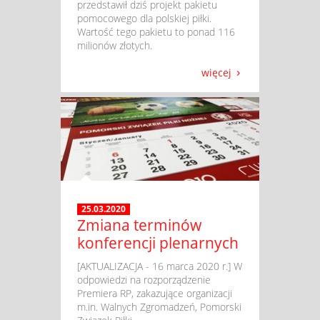
przedstawił dziś projekt pakietu
pomocowego dla polskiej piłki.
Wartość tego pakietu to ponad 116
milionów złotych.
więcej
25.03.2020
Zmiana terminów
konferencji plenarnych
​ [AKTUALIZACJA - 16 marca 2020 r.] W
odpowiedzi na rozporządzenie
Premiera RP, zakazujące organizacji
m.in. Walnych Zgromadzeń, Pomorski