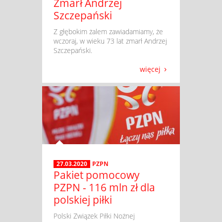
Zmarł Andrzej
Szczepański
​ Z głębokim żalem zawiadamiamy, że
wczoraj, w wieku 73 lat zmarł Andrzej
Szczepański.
więcej
27.03.2020
PZPN
Pakiet pomocowy
PZPN - 116 mln zł dla
polskiej piłki
​ Polski Związek Piłki Nożnej