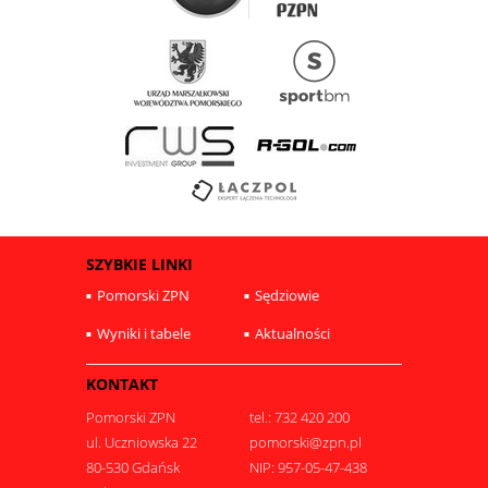
SZYBKIE LINKI
Pomorski ZPN
Sędziowie
Wyniki i tabele
Aktualności
KONTAKT
Pomorski ZPN
tel.: 732 420 200
ul. Uczniowska 22
pomorski@zpn.pl
80-530 Gdańsk
NIP: 957-05-47-438