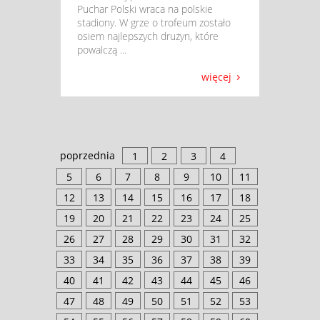
Puchar Polski wraca na polskie
stadiony. W grze o trofeum zostało
osiem najlepszych drużyn, które
powalczą ...
więcej
poprzednia
1
2
3
4
5
6
7
8
9
10
11
12
13
14
15
16
17
18
19
20
21
22
23
24
25
26
27
28
29
30
31
32
33
34
35
36
37
38
39
40
41
42
43
44
45
46
47
48
49
50
51
52
53