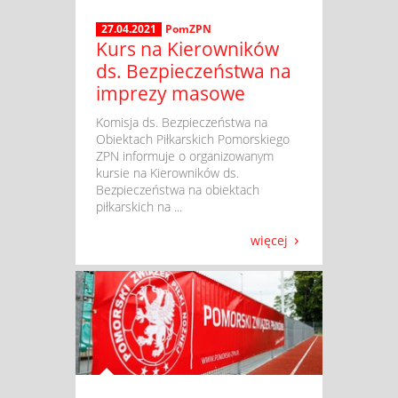
27.04.2021
PomZPN
Kurs na Kierowników
ds. Bezpieczeństwa na
imprezy masowe
​ Komisja ds. Bezpieczeństwa na
Obiektach Piłkarskich Pomorskiego
ZPN informuje o organizowanym
kursie na Kierowników ds.
Bezpieczeństwa na obiektach
piłkarskich na ...
więcej