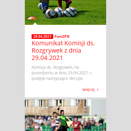
29.04.2021
PomZPN
Komunikat Komisji ds.
Rozgrywek z dnia
29.04.2021
​ Komisja ds. Rozgrywek, na
posiedzeniu w dniu 29.04.2021 r.,
podjęła następujące decyzje:
więcej