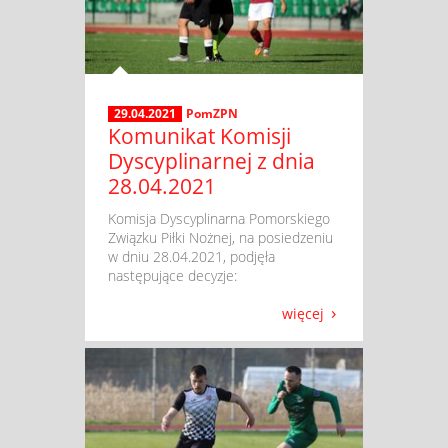
29.04.2021
PomZPN
Komunikat Komisji
Dyscyplinarnej z dnia
28.04.2021
​ Komisja Dyscyplinarna Pomorskiego
Związku Piłki Nożnej, na posiedzeniu
w dniu 28.04.2021, podjęła
następujące decyzje:
więcej