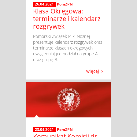
26.04.2021
PomZPN
Klasa Okręgowa:
terminarze i kalendarz
rozgrywek
​ Pomorski Związek Piłki Nożnej
prezentuje kalendarz rozgrywek oraz
terminarze klasach okręgowych,
uwzględniające podział na grupę A
oraz grupę B.
więcej
23.04.2021
PomZPN
Komunikat Komisji ds.