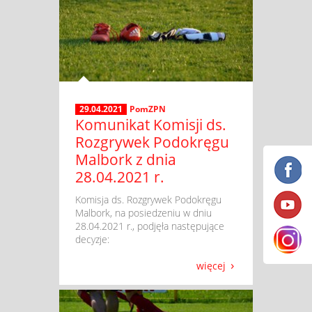
29.04.2021
PomZPN
Komunikat Komisji ds.
Rozgrywek Podokręgu
Malbork z dnia
28.04.2021 r.
​ Komisja ds. Rozgrywek Podokręgu
Malbork, na posiedzeniu w dniu
28.04.2021 r., podjęła następujące
decyzje:
więcej