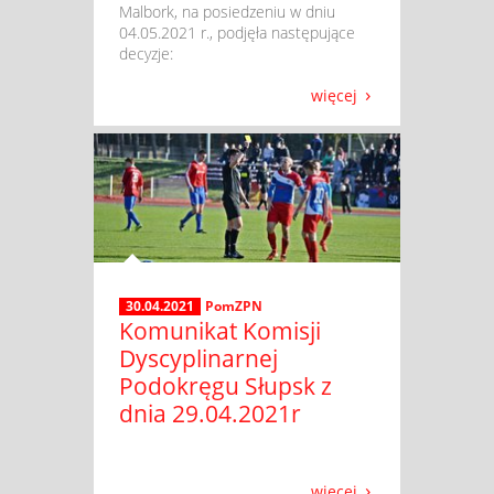
Malbork, na posiedzeniu w dniu
04.05.2021 r., podjęła następujące
decyzje:
więcej
30.04.2021
PomZPN
Komunikat Komisji
Dyscyplinarnej
Podokręgu Słupsk z
dnia 29.04.2021r
więcej