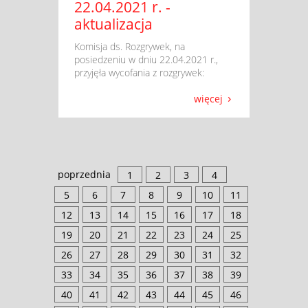
22.04.2021 r. -
aktualizacja
​ Komisja ds. Rozgrywek, na
posiedzeniu w dniu 22.04.2021 r.,
przyjęła wycofania z rozgrywek:
więcej
poprzednia
1
2
3
4
5
6
7
8
9
10
11
12
13
14
15
16
17
18
19
20
21
22
23
24
25
26
27
28
29
30
31
32
33
34
35
36
37
38
39
40
41
42
43
44
45
46