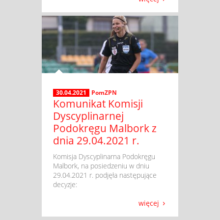
30.04.2021
PomZPN
Komunikat Komisji
Dyscyplinarnej
Podokręgu Malbork z
dnia 29.04.2021 r.
​ Komisja Dyscyplinarna Podokręgu
Malbork, na posiedzeniu w dniu
29.04.2021 r. podjęła następujące
decyzje:
więcej