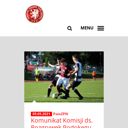
MENU
05.05.2021
PomZPN
Komunikat Komisji ds.
Rozgrywek Podokęgu