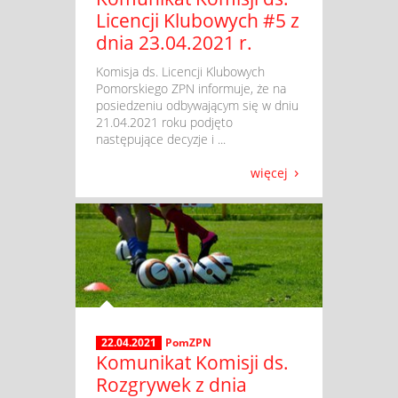
Licencji Klubowych #5 z
dnia 23.04.2021 r.
​ Komisja ds. Licencji Klubowych
Pomorskiego ZPN informuje, że na
posiedzeniu odbywającym się w dniu
21.04.2021 roku podjęto
następujące decyzje i ...
więcej
22.04.2021
PomZPN
Komunikat Komisji ds.
Rozgrywek z dnia